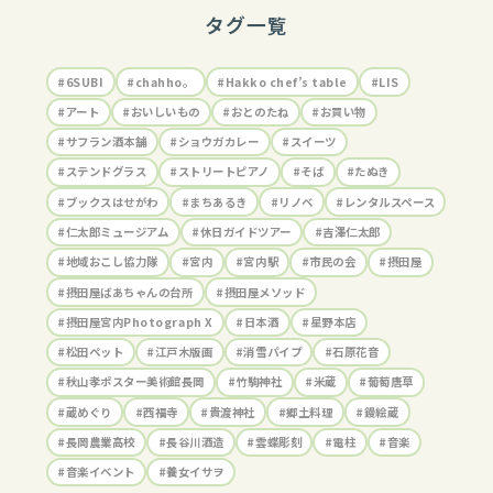
タグ一覧
#6SUBI
#chahho。
#Hakko chef’s table
#LIS
#アート
#おいしいもの
#おとのたね
#お買い物
#サフラン酒本舗
#ショウガカレー
#スイーツ
#ステンドグラス
#ストリートピアノ
#そば
#たぬき
#ブックスはせがわ
#まちあるき
#リノベ
#レンタルスペース
#仁太郎ミュージアム
#休日ガイドツアー
#吉澤仁太郎
#地域おこし協力隊
#宮内
#宮内駅
#市民の会
#摂田屋
#摂田屋ばあちゃんの台所
#摂田屋メソッド
#摂田屋宮内Photograph X
#日本酒
#星野本店
#松田ペット
#江戸木版画
#消雪パイプ
#石原花音
#秋山孝ポスター美術館長岡
#竹駒神社
#米蔵
#葡萄唐草
#蔵めぐり
#西福寺
#貴渡神社
#郷土料理
#鏝絵蔵
#長岡農業高校
#長谷川酒造
#雲蝶彫刻
#電柱
#音楽
#音楽イベント
#養女イサヲ