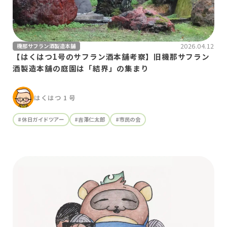
2026.04.12
機那サフラン酒製造本舗
【はくはつ1号のサフラン酒本舗考察】旧機那サフラン
酒製造本舗の庭園は「結界」の集まり
はくはつ 1 号
#休日ガイドツアー
#吉澤仁太郎
#市民の会