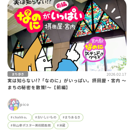
2026.02.17
まち歩き
実は知らない!?「なのに」がいっぱい。摂田屋・宮内 〜
まちの秘密を散策!〜【前編】
pico
#chahho。
#おいしいもの
#まちあるき
#秋山孝ポスター美術館長岡
#米蔵