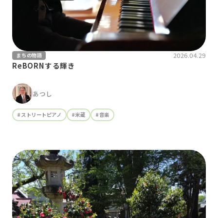
2026.04.29
まちの物語
ReBORNする輝き
あつし
#ストリートピアノ
#米蔵
#音楽