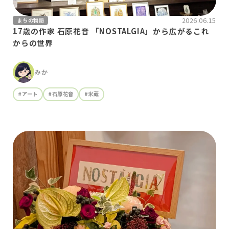
2026.06.15
まちの物語
17歳の作家 石原花音 「NOSTALGIA」から広がるこれ
からの世界
みか
#アート
#石原花音
#米蔵