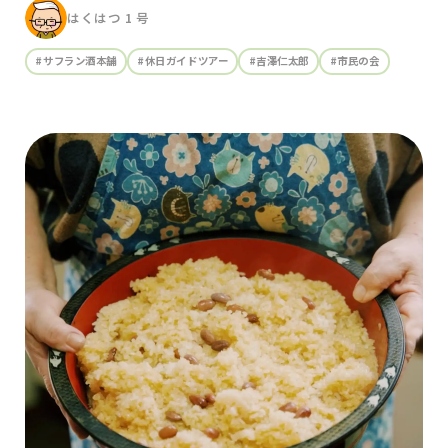
はくはつ 1 号
#サフラン酒本舗
#休日ガイドツアー
#吉澤仁太郎
#市民の会