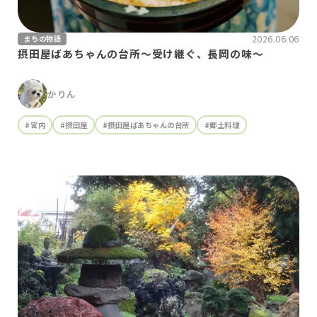
2026.06.06
まちの物語
摂田屋ばあちゃんの台所～受け継ぐ、長岡の味～
かりん
#宮内
#摂田屋
#摂田屋ばあちゃんの台所
#郷土料理