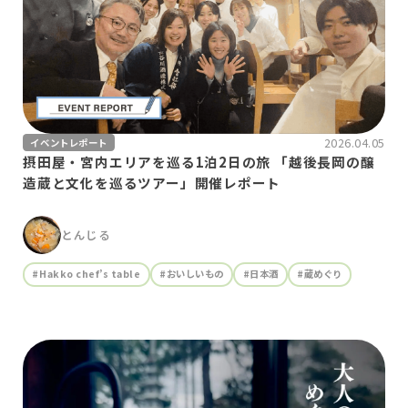
2026.04.05
イベントレポート
摂田屋・宮内エリアを巡る1泊2日の旅 「越後長岡の醸
造蔵と文化を巡るツアー」開催レポート
とんじる
#Hakko chef’s table
#おいしいもの
#日本酒
#蔵めぐり