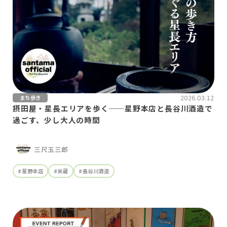
2026.03.12
まち歩き
摂田屋・星長エリアを歩く──星野本店と長谷川酒造で
過ごす、少し大人の時間
三尺玉三郎
#星野本店
#米蔵
#長谷川酒造