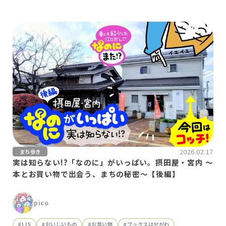
2026.02.17
まち歩き
実は知らない!?「なのに」がいっぱい。摂田屋・宮内 〜
本とお買い物で出会う、まちの秘密〜【後編】
pico
#LIS
#おいしいもの
#お買い物
#ブックスはせがわ