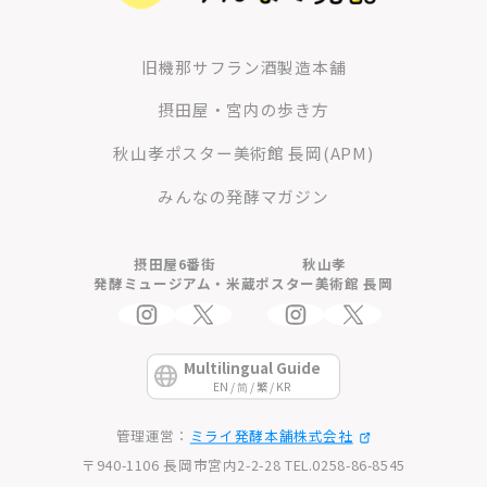
旧機那サフラン酒製造本舗
摂田屋・宮内の歩き方
秋山孝ポスター美術館 長岡(APM)
みんなの発酵マガジン
摂田屋6番街
秋山孝
発酵ミュージアム・米蔵
ポスター美術館 長岡
Multilingual Guide
EN / 简 / 繁 / KR
管理運営：
ミライ発酵本舗株式会社
〒940-1106 長岡市宮内2-2-28 TEL.0258-86-8545