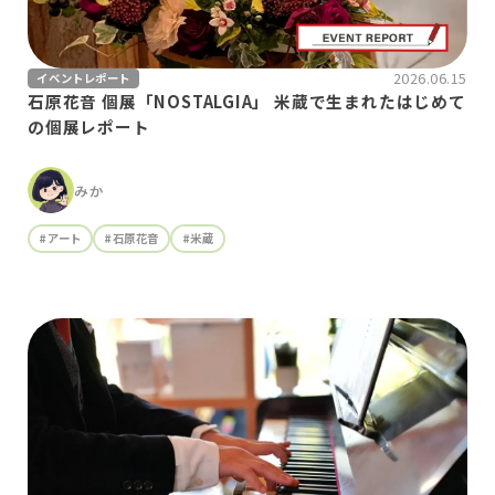
2026.06.15
イベントレポート
石原花音 個展「NOSTALGIA」 米蔵で生まれたはじめて
の個展レポート
みか
#アート
#石原花音
#米蔵