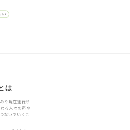
h X
とは
営みや現在進行形
関わる人々の声や
つないでいくこ