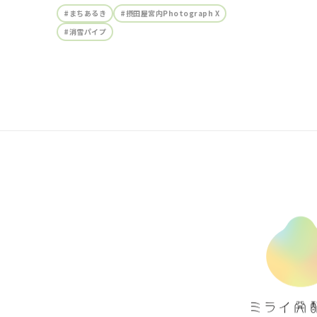
#まちあるき
#摂田屋宮内Photograph X
#消雪パイプ