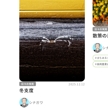
日々の発見
散策の
シ
#まちある
#長岡農業
2025.12.12
日々の発見
冬支度
シナガワ