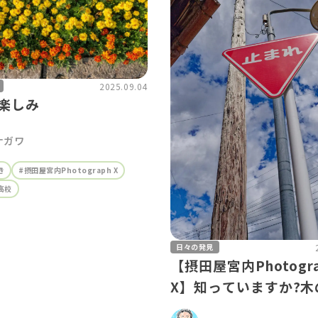
2025.09.04
楽しみ
ナガワ
き
#摂田屋宮内Photograph X
高校
日々の発見
【摂田屋宮内Photogr
X】知っていますか?木