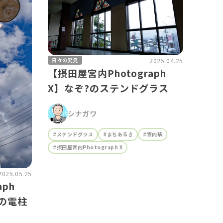
2025.04.25
日々の発見
【摂田屋宮内Photograph
X】なぞ?のステンドグラス
シナガワ
#ステンドグラス
#まちあるき
#宮内駅
#摂田屋宮内Photograph X
2025.05.25
aph
の電柱