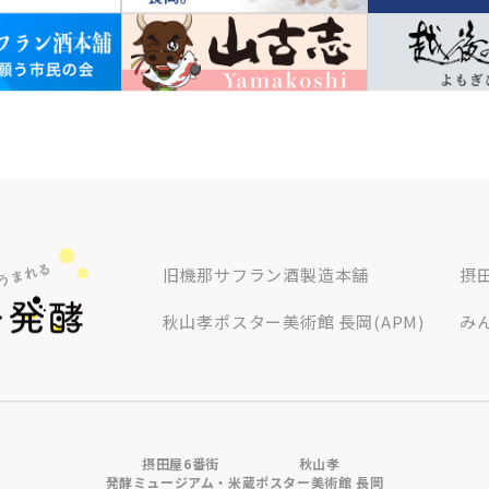
旧機那サフラン酒製造本舗
摂
秋山孝ポスター美術館 長岡(APM)
み
摂田屋6番街
秋山孝
発酵ミュージアム・米蔵
ポスター美術館 長岡