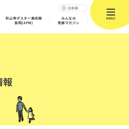
日本語
秋山孝ポスター美術館
みんなの
MENU
長岡(APM)
発酵マガジン
情報