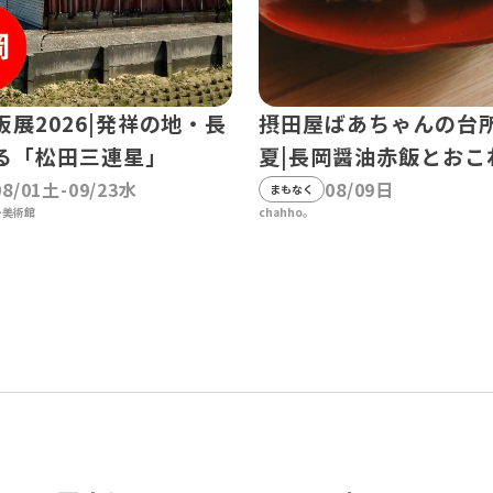
板展2026|発祥の地・長
摂田屋ばあちゃんの台所 
る「松田三連星」
夏|長岡醤油赤飯とおこ
08/01土-09/23水
08/09日
まもなく
ー美術館
chahho。