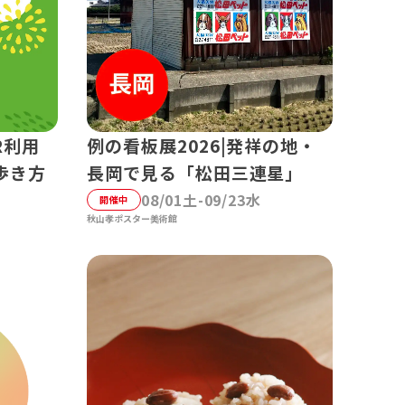
R利用
例の看板展2026|発祥の地・
歩き方
長岡で見る「松田三連星」
08/01土-09/23水
開催中
秋山孝ポスター美術館