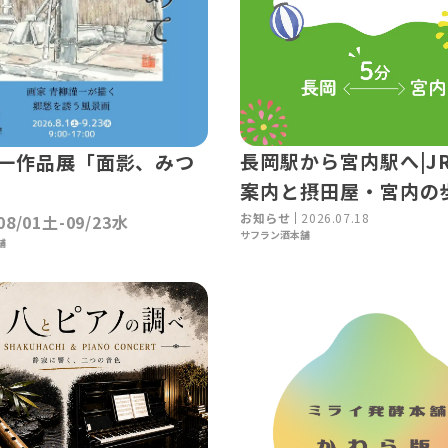
長岡駅から宮内駅へ|J
一作品展「面影、みつ
案内と摂田屋・宮内の
お知らせ
2026.07.18
08/01土-09/23水
サフラン酒本舗
舗