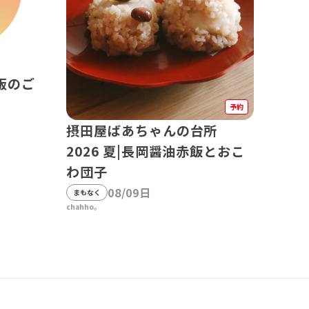
版のご
予約
摂田屋ばあちゃんの台所
2026 夏|長岡醤油赤飯とおこ
わ団子
08/09日
まもなく
chahho。