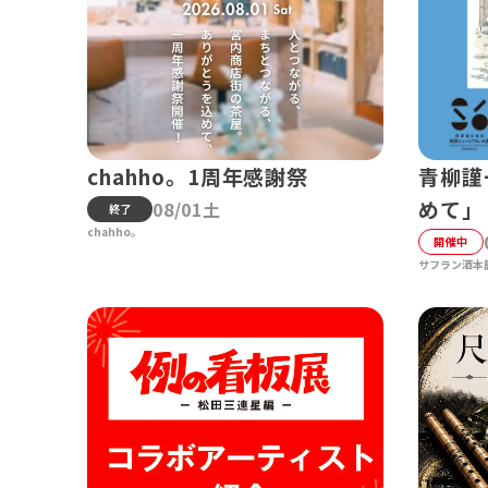
chahho。1周年感謝祭
青柳謹
めて」
08/01土
終了
chahho。
開催中
サフラン酒本