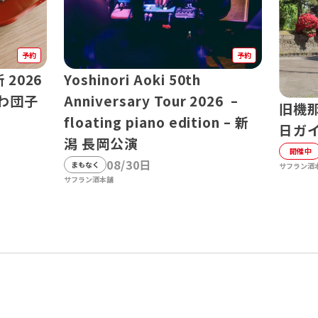
予約
予約
2026
Yoshinori Aoki 50th
わ団子
Anniversary Tour 2026 –
旧機
floating piano edition – 新
日ガ
潟 長岡公演
開催中
08/30日
まもなく
サフラン酒
サフラン酒本舗