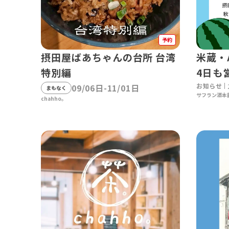
予約
米蔵・
摂田屋ばあちゃんの台所 台湾
4日も
特別編
お知らせ
09/06日-11/01日
まもなく
サフラン酒本
chahho。