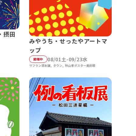
・摂田
みやうち・せったやアートマ
ップ
08/01土-09/23水
開催中
サフラン酒本舗
タウン
秋山孝ポスター美術館