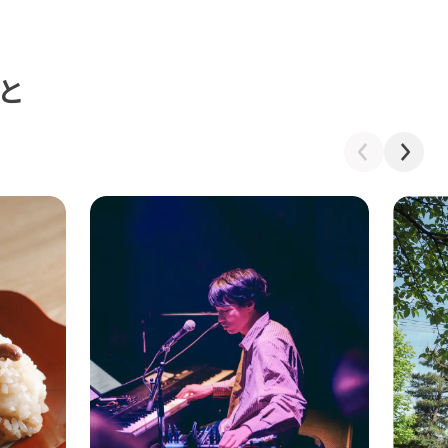
と
前へ
次へ