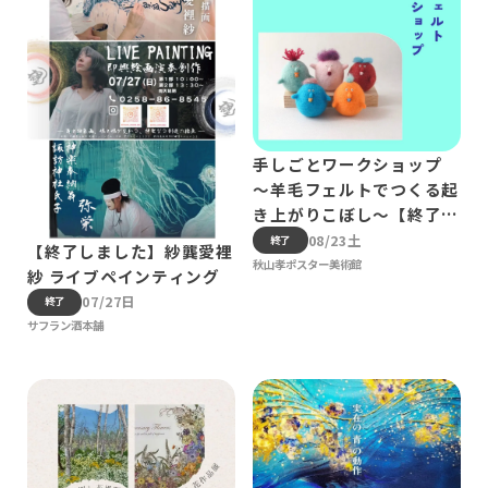
手しごとワークショップ
～羊毛フェルトでつくる起
き上がりこぼし～【終了し
ました】
08/23土
終了
【終了しました】紗龔愛裡
秋山孝ポスター美術館
紗 ライブペインティング
07/27日
終了
サフラン酒本舗