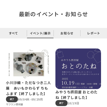
最新のイベント・お知らせ
すべて
イベント/展示
お知らせ
レポート
小川沙織・ただなつき二人
展 あいもかわらず ちも
みやうち摂田屋 おとのた
ふまず【終了しました】
ね【終了しました】
09/04木-09/29月
終了
10/19日
終了
サフラン酒本舗