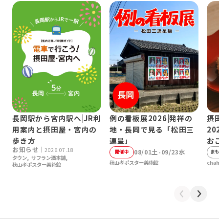
長岡駅から宮内駅へ|JR利
例の看板展2026|発祥の
摂
用案内と摂田屋・宮内の
地・長岡で見る「松田三
20
歩き方
連星」
お
お知らせ
2026.07.18
08/01土-09/23水
開催中
まも
タウン
サフラン酒本舗
秋山孝ポスター美術館
cha
秋山孝ポスター美術館
前へ
次へ