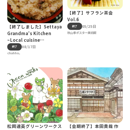
【終了】サフラン茶会
Vol.6
05/25日
【終了しました】Settaya
終了
Grandma’s Kitchen
秋山孝ポスター美術館
~Local cuisine
experience~
08/17日
終了
chahho。
松岡達英グリーンワークス
【会期終了】本田貴哉 作