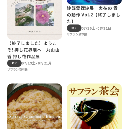
紗龔愛裡紗展 実在の 青
の動作 Vol.2【終了しまし
た】
07/26土-08/31日
終了
サフラン酒本舗
【終了しました】ようこ
そ! 押し花界隈へ 丸山由
香 押し花作品展
07/19土-07/21月
終了
サフラン酒本舗