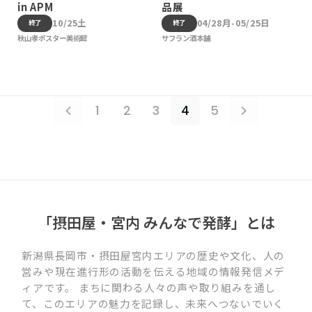
in APM
品展
10/25土
04/28月-05/25日
終了
終了
秋山孝ポスター美術館
サフラン酒本舗
1
2
3
4
5
「摂田屋・宮内 みんなで発酵」とは
新潟県長岡市・摂田屋宮内エリアの歴史や文化、人の
営みや現在進行形の活動を伝える地域の情報発信メデ
ィアです。 まちに関わる人々の声や取り組みを通し
て、このエリアの魅力を記録し、未来へつないでいく