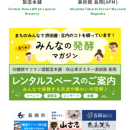
製造本舗
美術館 長岡(APM)
Former Kina saffron Liqueur
Akiyama Takashi Poster Museum
Brewery
Nagaoka