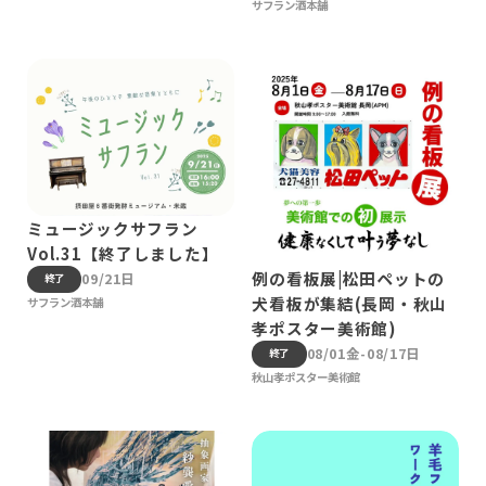
サフラン酒本舗
ミュージックサフラン
Vol.31【終了しました】
例の看板展|松田ペットの
09/21日
終了
犬看板が集結(長岡・秋山
サフラン酒本舗
孝ポスター美術館)
08/01金-08/17日
終了
秋山孝ポスター美術館