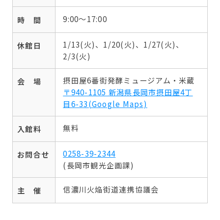
9:00〜17:00
時 間
1/13(火)、1/20(火)、1/27(火)、
休館日
2/3(火)
摂田屋6番街発酵ミュージアム・米蔵
会 場
〒940-1105 新潟県長岡市摂田屋4丁
目6-33(Google Maps)
無料
入館料
0258-39-2344
お問合せ
(長岡市観光企画課)
信濃川火焔街道連携協議会
主 催