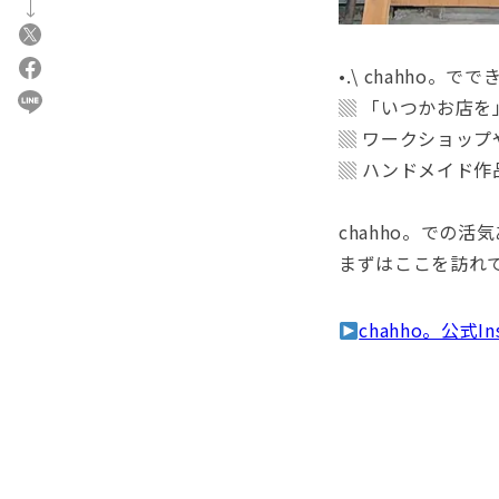
•.\ chahho。でで
▒ 「いつかお店
▒ ワークショッ
▒ ハンドメイド
chahho。での活
まずはここを訪れ
chahho。公式Ins