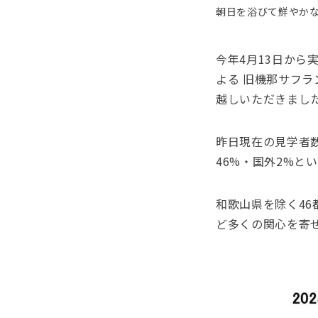
朝日を浴びて鮮やか
今年4月13日か
よる 旧機那サフ
越しいただきまし
昨日現在の見学者
46%・国外2%と
和歌山県を除く4
ど多くの関心を寄