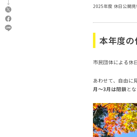
2025年度 休日公
本年度の
市民団体による休
あわせて、自由に
月〜3月は閉鎖
とな