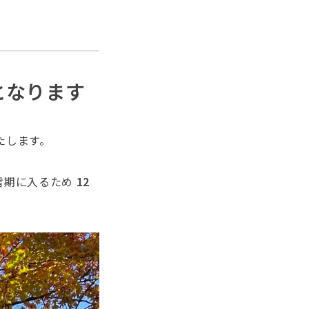
となります
たします。
雪期に入るため
12