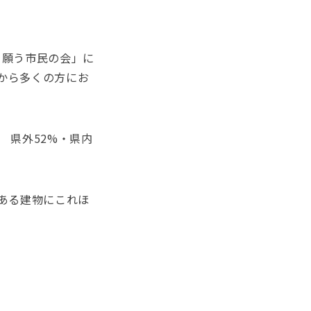
を願う市民の会」に
から多くの方にお
 県外52%・県内
史ある建物にこれほ