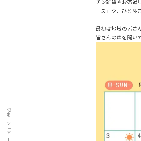
チン雑貨やお
茶道
ース」や、ひと棚
最初
は地域の皆さ
皆さんの声を聞い
記事をシェア