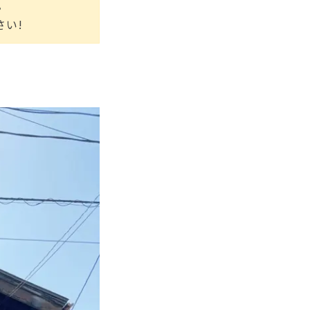
。
さい!