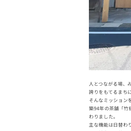
人とつながる場、
誇りをもてる
まち
そんなミッションを
築94年の茶舗「
わりました。
主な機能は日替わ