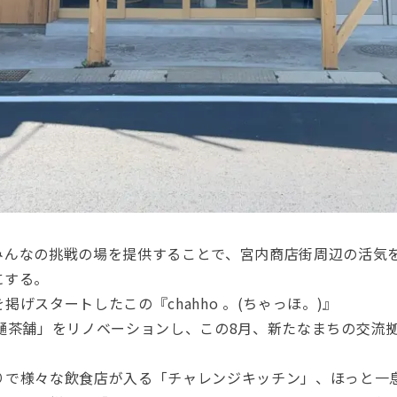
みんなの挑戦の場を提供することで、
宮内商店街周辺の活気
にする。
掲げスタートしたこの『chahho 。(ちゃっほ。)』
竹樋茶舗」をリノベーションし、
この8
月、新たなまちの交流
りで様々な飲食店が入る「チャレン
ジキッチン」、ほっと一