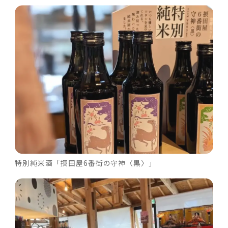
特別純米酒「摂田屋6番街の守神〈黒〉」