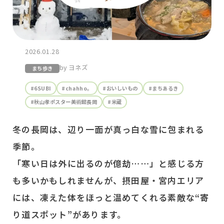
2026.01.28
by ヨネズ
まち歩き
#6SUBI
#chahho。
#おいしいもの
#まちあるき
#秋山孝ポスター美術館長岡
#米蔵
冬の長岡は、辺り一面が真っ白な雪に包まれる
季節。
「寒い日は外に出るのが億劫……」と感じる方
も多いかもしれませんが、摂田屋・宮内エリア
には、凍えた体をほっと温めてくれる素敵な“寄
り道スポット”があります。