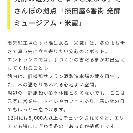
さんぽの拠点「摂田屋6番街 発酵
ミュージアム・米蔵」
市営駐車場のすぐ隣にある「米蔵」は、冬のまち歩
きで真っ先に立ち寄りたい安心のスポット。
エントランスでは、手づくりの雪だるまがお出迎え
してくれることも!
館内は、旧機那サフラン酒製造本舗の蔵を再生し
た、木の温もりあふれる心地よい空間。
周辺の一部施設が冬季休館となるなかでも、ここは
元気に営業中。トイレやカフェもあり、寒い雪の日
でもほっと一息つけます。
12月には
5,000人以上
にチェックされるなど、エリ
アでも特ににぎわう冬の
「あったか拠点」
です。