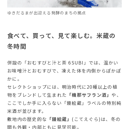
ゆきだるまが出迎える発酵のまちの拠点
食べて、買って、見て楽しむ。米蔵の
冬時間
併設の「おむすびと汁と茶 6SUBI」では、温かい
お味噌汁とおむすびで、凍えた体を内側からぽかぽ
かに。
セレクトショップには、明治時代に20種以上の植
物をブレンドして生まれた
「機那サフラン酒」
や、
ここでしか手に入らない「鏝絵蔵」ラベルの特別純
米酒が並びます。
敷地内の歴史的な
「鏝絵蔵」
(こてえぐら)は、冬の
間も外観・内部ともに見学可能。