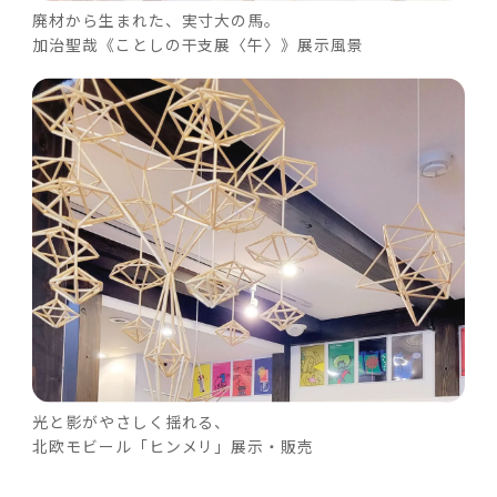
廃材から生まれた、実寸大の馬。
加治聖哉《ことしの干支展〈午〉》展示風景
光と影がやさしく揺れる、
北欧モビール「ヒンメリ」展示・販売