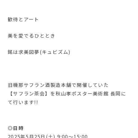
歓待とアート
美を愛でるひととき
銘は求美図夢(キュビズム)
旧機那サフラン酒製造本舗で開催していた
【サフラン茶会】を秋山孝ポスター美術館 長岡に
て行います!!
◎日時
2025年5月25日(土) 9:00〜15:00