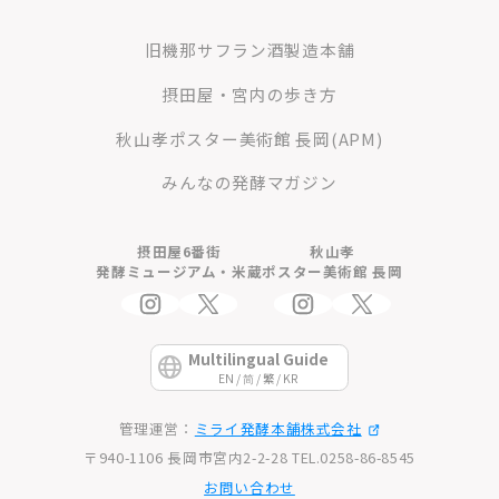
旧機那サフラン酒製造本舗
摂田屋・宮内の歩き方
秋山孝ポスター美術館 長岡(APM)
みんなの発酵マガジン
摂田屋6番街
秋山孝
発酵ミュージアム・米蔵
ポスター美術館 長岡
Multilingual Guide
EN / 简 / 繁 / KR
管理運営：
ミライ発酵本舗株式会社
〒940-1106 長岡市宮内2-2-28 TEL.0258-86-8545
お問い合わせ