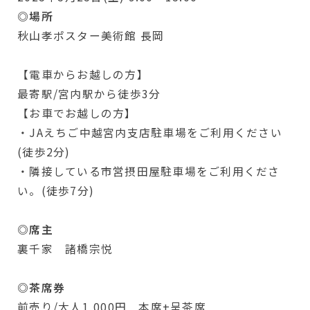
◎場所
秋山孝ポスター美術館 長岡
【電車からお越しの方】
最寄駅/宮内駅から徒歩3分
【お車でお越しの方】
・JAえちご中越宮内支店駐車場をご利用ください
(徒歩2分)
・隣接している市営摂田屋駐車場をご利用くださ
い。(徒歩7分)
◎席主
裏千家 諸橋宗悦
◎茶席券
前売り/大人1,000円 本席+呈茶席