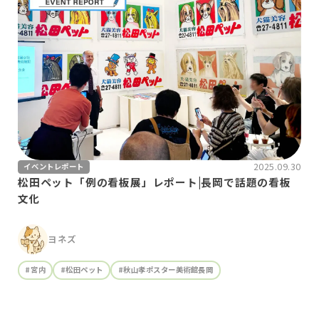
2025.09.30
イベントレポート
松田ペット「例の看板展」レポート|長岡で話題の看板
文化
ヨネズ
#宮内
#松田ペット
#秋山孝ポスター美術館長岡