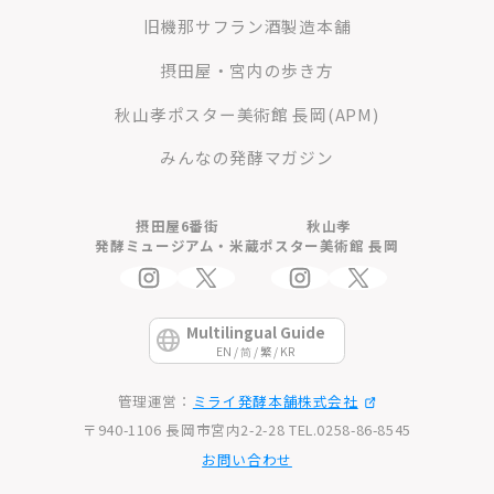
旧機那サフラン酒製造本舗
摂田屋・宮内の歩き方
秋山孝ポスター美術館 長岡(APM)
みんなの発酵マガジン
摂田屋6番街
秋山孝
発酵ミュージアム・米蔵
ポスター美術館 長岡
Multilingual Guide
EN / 简 / 繁 / KR
管理運営：
ミライ発酵本舗株式会社
〒940-1106 長岡市宮内2-2-28 TEL.0258-86-8545
お問い合わせ