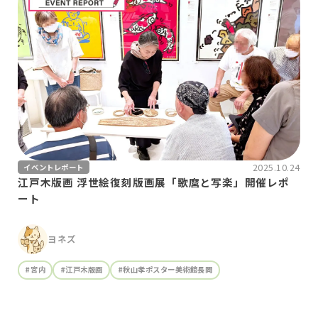
2025.10.24
イベントレポート
江戸木版画 浮世絵復刻版画展「歌麿と写楽」開催レポ
ート
ヨネズ
#宮内
#江戸木版画
#秋山孝ポスター美術館長岡