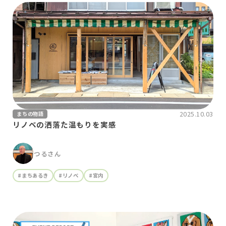
2025.10.03
まちの物語
リノベの洒落た温もりを実感
つるさん
#まちあるき
#リノベ
#宮内