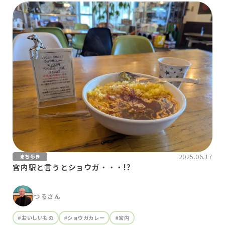
2025.06.17
まち歩き
宮内駅と言うとショウガ・・・!?
つるさん
#おいしいもの
#ショウガカレー
#宮内