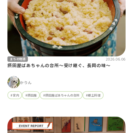
2026.06.06
まちの物語
摂田屋ばあちゃんの台所～受け継ぐ、長岡の味～
かりん
#宮内
#摂田屋
#摂田屋ばあちゃんの台所
#郷土料理